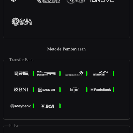
Metode Pembayaran
Transfer Bank
Pulsa