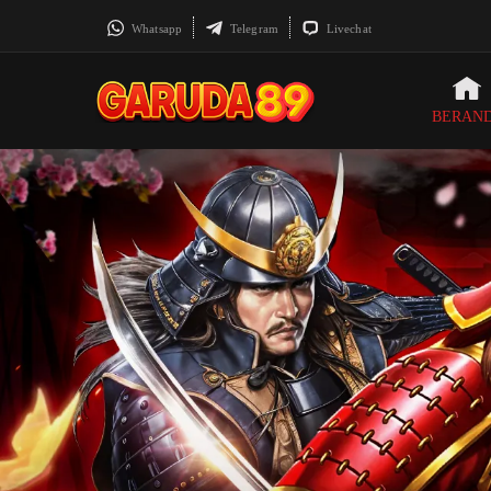
Whatsapp
Telegram
Livechat
BERAN