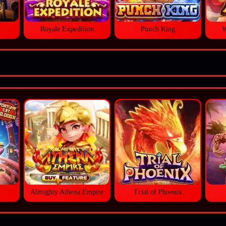
Royale Expedition
Punch King
W
Almighty Athena Empire
Trial of Phoenix