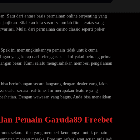
. Satu dari antara basis permainan online terpenting yang
jikan. Silahkan kita susuri sejumlah fitur teratas yang
riasi. Mulai dari permainan casino classic seperti poker,
a. Spek ini memungkinkannya pemain tidak untuk cuma
ingan yang kerap dari selenggarakan. Ini yakni peluang prima
menangan besar. Kami selalu mengusahakan memberi pengalaman
 bisa berhubungan secara langsung dengan dealer yang fakta
i dealer secara real-time. Ini merupakan feature yang
i perhatian. Dengan wawasan yang bagus, Anda bisa menaikkan
ilan Pemain Garuda89 Freebet
a bonus selamat tiba yang memberi keuntungan untuk pemain
mpatan menang mereka. Program referal atau acuan pula jadi