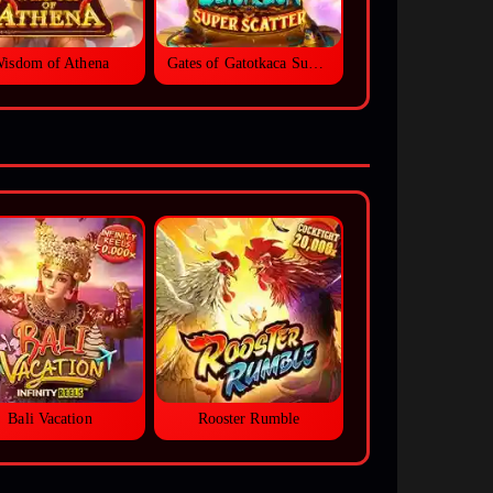
isdom of Athena
Gates of Gatotkaca Super Scatter
Bali Vacation
Rooster Rumble