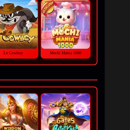
Le Cowboy
Mochi Mania 1000