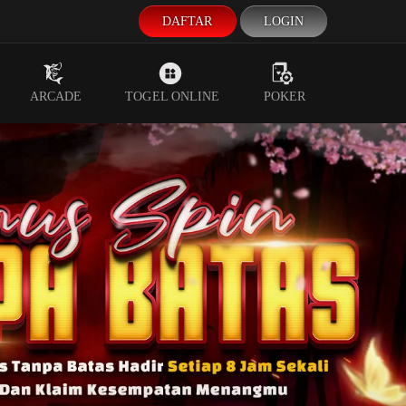
DAFTAR
LOGIN
ARCADE
TOGEL ONLINE
POKER