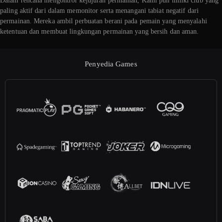
Dalam rencana mengontrol kejujuran permainan, Kami pun miliki club yang
paling aktif dari dalam memonitor serta menangani tabiat negatif dari
permainan. Mereka ambil perbuatan berani pada pemain yang menyalahi
ketentuan dan membuat lingkungan permainan yang bersih dan aman.
Penyedia Games