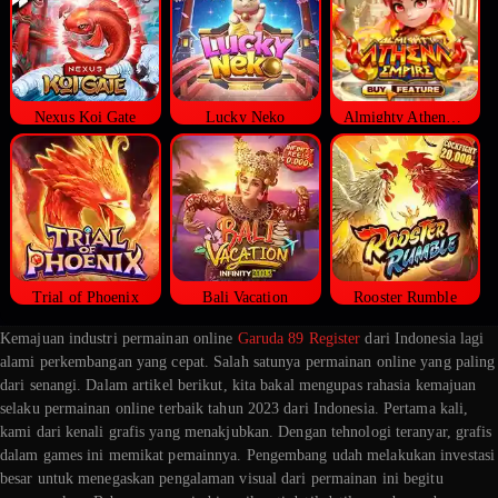
Nexus Koi Gate
Lucky Neko
Almighty Athena Empire
Trial of Phoenix
Bali Vacation
Rooster Rumble
Kemajuan industri permainan online
Garuda 89 Register
dari Indonesia lagi
alami perkembangan yang cepat. Salah satunya permainan online yang paling
dari senangi. Dalam artikel berikut, kita bakal mengupas rahasia kemajuan
selaku permainan online terbaik tahun 2023 dari Indonesia. Pertama kali,
kami dari kenali grafis yang menakjubkan. Dengan tehnologi teranyar, grafis
dalam games ini memikat pemainnya. Pengembang udah melakukan investasi
besar untuk menegaskan pengalaman visual dari permainan ini begitu