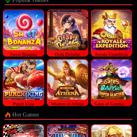
Sweet Bonanza
Oishi Delights
Royale Expedition
Punch King
Wisdom of Athena
Gates of Gatotkaca Super Scatter
Hot Games